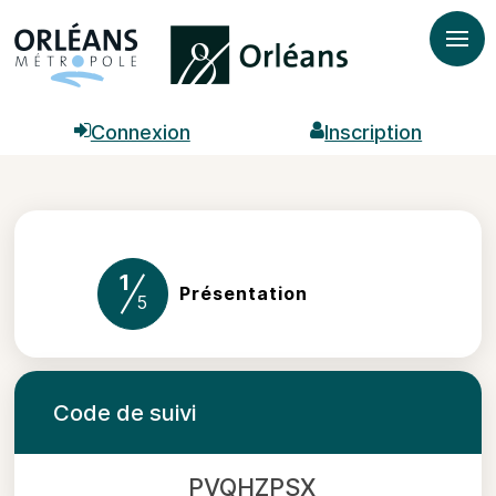
Ouvr

Connexion

Inscription
1
(étape courante)
Présentation
5
Code de suivi
PVQHZPSX