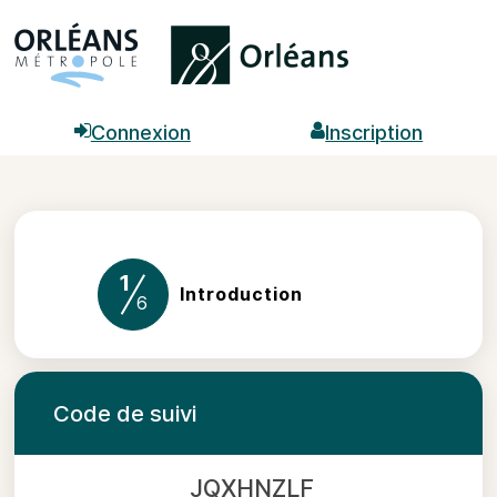

Connexion

Inscription
1
(étape courante)
Introduction
6
Code de suivi
JQXHNZLF